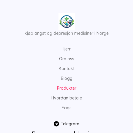
s
t
t
c
d
s
s
t
u
s
c
t
kjøp angst og depresjon medisiner i Norge
s
Hjem
Om oss
Kontakt
Blogg
Produkter
Hvordan betale
Faqs
Telegram