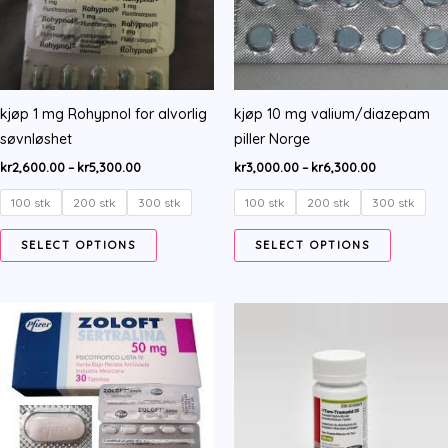
kjøp 1 mg Rohypnol for alvorlig
kjøp 10 mg valium/diazepam
søvnløshet
piller Norge
Price
Price
kr
2,600.00
–
kr
5,300.00
kr
3,000.00
–
kr
6,300.00
range:
range:
kr2,600.00
kr3,000.00
100 stk
200 stk
300 stk
100 stk
200 stk
300 stk
through
through
kr5,300.00
kr6,300.00
This
This
SELECT OPTIONS
SELECT OPTIONS
product
product
has
has
multiple
multiple
variants.
variants.
The
The
options
options
may
may
be
be