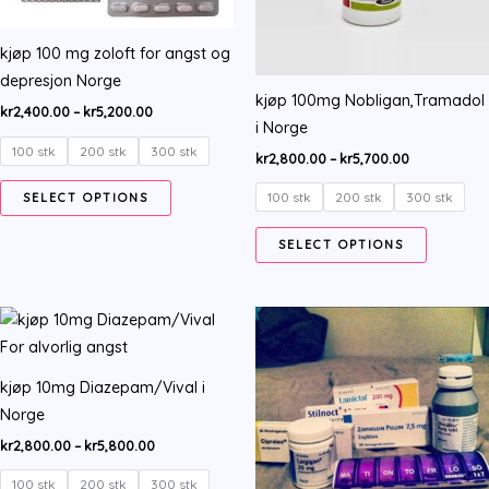
chosen
chosen
on
on
kjøp 100 mg zoloft for angst og
the
the
depresjon Norge
product
product
kjøp 100mg Nobligan,Tramadol
Price
kr
2,400.00
–
kr
5,200.00
page
page
i Norge
range:
kr2,400.00
100 stk
200 stk
300 stk
Price
kr
2,800.00
–
kr
5,700.00
through
range:
kr5,200.00
This
kr2,800.00
100 stk
200 stk
300 stk
SELECT OPTIONS
through
product
kr5,700.00
This
has
SELECT OPTIONS
product
multiple
has
variants.
multiple
The
variants.
options
The
may
kjøp 10mg Diazepam/Vival i
options
be
Norge
may
chosen
Price
kr
2,800.00
–
kr
5,800.00
be
on
range:
chosen
kr2,800.00
100 stk
200 stk
300 stk
the