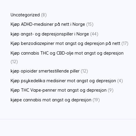
i
a
the
n
x
product
8
Uncategorized
8
p
p
page
p
1
Kjøp ADHD-medisiner på nett i Norge
15
r
r
r
5
4
kjøp angst- og depresjonspiller i Norge
44
i
i
o
p
4
1
Kjøp benzodiazepiner mot angst og depresjon på nett
17
c
c
d
r
p
7
Kjøp cannabis THC og CBD-olje mot angst og depresjon
e
e
u
o
r
p
1
12
c
d
o
r
2
1
kjøp opioider smertestillende piller
12
t
u
d
o
p
2
4
Kjøp psykedelika medisiner mot angst og depresjon
4
s
c
u
d
r
p
p
9
Kjøp THC Vape-penner mot angst og depresjon
9
t
c
u
o
r
r
p
1
kjøpe cannabis mot angst og depresjon
19
s
t
c
d
o
o
r
9
s
t
u
d
d
o
p
s
c
u
u
d
r
t
c
c
u
o