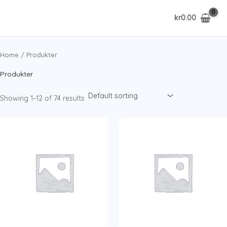
Skip
kr
0.00
to
content
Home
/ Produkter
Produkter
Showing 1–12 of 74 results