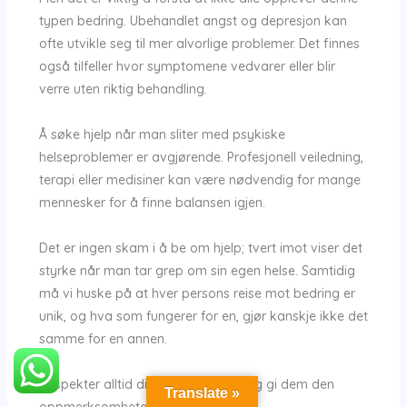
typen bedring. Ubehandlet angst og depresjon kan
ofte utvikle seg til mer alvorlige problemer. Det finnes
også tilfeller hvor symptomene vedvarer eller blir
verre uten riktig behandling.
Å søke hjelp når man sliter med psykiske
helseproblemer er avgjørende. Profesjonell veiledning,
terapi eller medisiner kan være nødvendig for mange
mennesker for å finne balansen igjen.
Det er ingen skam i å be om hjelp; tvert imot viser det
styrke når man tar grep om sin egen helse. Samtidig
må vi huske på at hver persons reise mot bedring er
unik, og hva som fungerer for en, gjør kanskje ikke det
samme for en annen.
Respekter alltid dine egne følelser og gi dem den
Translate »