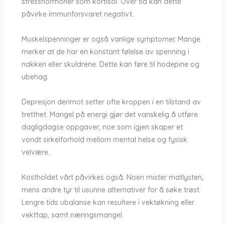
stresshormoner som kortisol. Over tid kan dette
påvirke immunforsvaret negativt.
Muskelspenninger er også vanlige symptomer. Mange
merker at de har en konstant følelse av spenning i
nakken eller skuldrene. Dette kan føre til hodepine og
ubehag.
Depresjon derimot setter ofte kroppen i en tilstand av
tretthet. Mangel på energi gjør det vanskelig å utføre
dagligdagse oppgaver, noe som igjen skaper et
vondt sirkelforhold mellom mental helse og fysisk
velvære.
Kostholdet vårt påvirkes også. Noen mister matlysten,
mens andre tyr til usunne alternativer for å søke trøst.
Lengre tids ubalanse kan resultere i vektøkning eller
vekttap, samt næringsmangel.