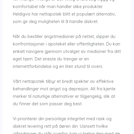
komfortabel når man handler slike produkter.
Heldigvis har nettapotek blitt et populært alternativ,
som gir deg muligheten til å handle diskret.
Når du bestiller angstmedisiner på nettet, slipper du
konfrontasjoner i apoteket eller offentligheten. Du kan
enkelt navigere gjennom utvalget av medisiner fra ditt
eget hjem. Det eneste du trenger er en
internettforbindelse og en liten stund til overs.
Vårt nettapotek tilbyr et bredt spekter av effektive
behandlinger mot angst og depresjon. Alt fra kjente
merker til naturlige alternativer er tilgjengelig, slik at
du finner det som passer deg best.
Vi prioriterer din personlige integritet med rask og
diskret levering rett på døren din. Uansett hvilke
utfordringer du står overfor, kan vi hjelpe deg med de