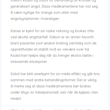
valium, ksalol og sobril for behandling av kronisk og
generalisert angst. Disse medikamentene har vist seg
å være nyttige for mange som sliter med
angstsymptomer i hverdagen.
Xanax er kjent for sin raske virkning og brukes ofte
ved akutte angstanfall. Valium er en annen favoritt
blant pasienter som ønsker lindring samtidig som de
opprettholder et stabilt nivå av velvære over tid.
Ksalol kan hjelpe deg når du trenger ekstra støtte i
stressende situasjoner.
Sobril har blitt anerkjent for sin milde effekt og går bra
sammen med andre behandlingsformer. Det er viktig
å merke seg at disse medikamentene bør brukes
under tilsyn av helsepersonell, selv når de kjøpes uten
resept.