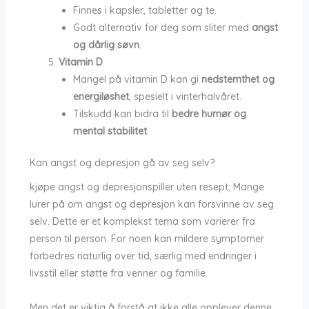
Finnes i kapsler, tabletter og te.
Godt alternativ for deg som sliter med
angst
og dårlig søvn
.
Vitamin D
Mangel på vitamin D kan gi
nedstemthet og
energiløshet
, spesielt i vinterhalvåret.
Tilskudd kan bidra til
bedre humør og
mental stabilitet
.
Kan angst og depresjon gå av seg selv?
kjøpe angst og depresjonspiller uten resept; Mange
lurer på om angst og depresjon kan forsvinne av seg
selv. Dette er et komplekst tema som varierer fra
person til person. For noen kan mildere symptomer
forbedres naturlig over tid, særlig med endringer i
livsstil eller støtte fra venner og familie.
Men det er viktig å forstå at ikke alle opplever denne