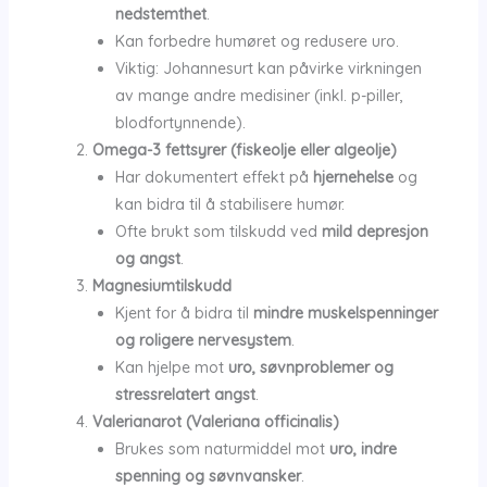
nedstemthet
.
Kan forbedre humøret og redusere uro.
Viktig: Johannesurt kan påvirke virkningen
av mange andre medisiner (inkl. p-piller,
blodfortynnende).
Omega-3 fettsyrer (fiskeolje eller algeolje)
Har dokumentert effekt på
hjernehelse
og
kan bidra til å stabilisere humør.
Ofte brukt som tilskudd ved
mild depresjon
og angst
.
Magnesiumtilskudd
Kjent for å bidra til
mindre muskelspenninger
og roligere nervesystem
.
Kan hjelpe mot
uro, søvnproblemer og
stressrelatert angst
.
Valerianarot (Valeriana officinalis)
Brukes som naturmiddel mot
uro, indre
spenning og søvnvansker
.