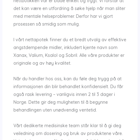
nettbutikken vår er både enkelt og trygt. Vi forstår at
det kan være en utfordring å søke hjelp når man sliter
med mentale helseproblemer. Derfor har vi gjort
prosessen så smidig som mulig.
I vårt nettapotek finner du et bredt utvalg av effektive
angstdempende midler, inkludert kjente navn som
Xanax, Valium, Ksalol og Sobril. Alle våre produkter er
originale og av høy kvalitet.
Når du handler hos oss, kan du føle deg trygg på at
informasjonen din blir behandlet konfidensielt. Du får
også rask levering – vanligvis innen 2 til 3 dager i
Norge. Dette gir deg muligheten til å begynne
behandlingen uten unødvendig ventetid.
Vårt dedikerte medisinske team står klar til å gi deg
veiledning om dosering og bruk av produktene våre.