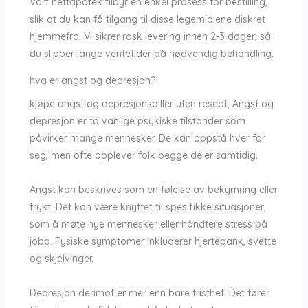
Vårt nettapotek tilbyr en enkel prosess for bestilling,
slik at du kan få tilgang til disse legemidlene diskret
hjemmefra. Vi sikrer rask levering innen 2-3 dager, så
du slipper lange ventetider på nødvendig behandling.
hva er angst og depresjon?
kjøpe angst og depresjonspiller uten resept; Angst og
depresjon er to vanlige psykiske tilstander som
påvirker mange mennesker. De kan oppstå hver for
seg, men ofte opplever folk begge deler samtidig.
Angst kan beskrives som en følelse av bekymring eller
frykt. Det kan være knyttet til spesifikke situasjoner,
som å møte nye mennesker eller håndtere stress på
jobb. Fysiske symptomer inkluderer hjertebank, svette
og skjelvinger.
Depresjon derimot er mer enn bare tristhet. Det fører