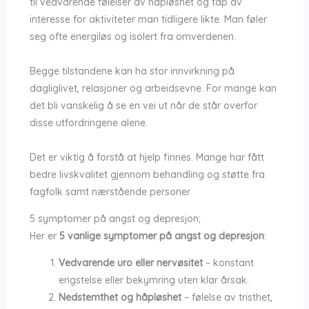
til vedvarende følelser av håpløshet og tap av
interesse for aktiviteter man tidligere likte. Man føler
seg ofte energiløs og isolert fra omverdenen.
Begge tilstandene kan ha stor innvirkning på
dagliglivet, relasjoner og arbeidsevne. For mange kan
det bli vanskelig å se en vei ut når de står overfor
disse utfordringene alene.
Det er viktig å forstå at hjelp finnes. Mange har fått
bedre livskvalitet gjennom behandling og støtte fra
fagfolk samt nærstående personer.
5 symptomer på angst og depresjon;
Her er
5 vanlige symptomer på angst og depresjon
:
Vedvarende uro eller nervøsitet
– konstant
engstelse eller bekymring uten klar årsak.
Nedstemthet og håpløshet
– følelse av tristhet,