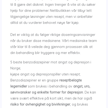
til å gjøre det diskret. Ingen trenger å vite at du søker
hjelp for dine problemer. Nettbutikken vår tilbyr lett
tilgjengelige løsninger uten resept, men vi anbefaler
alltid at du vurderer behovet nøye før kjøp.
Det er viktig at du følger riktige doseringsanvisninger
når du bruker disse medisinene. Vårt medisinske team
står klar til å veilede deg gjennom prosessen slik at
din behandling blir tryggere og mer effektiv.
5 beste benzodiazepiner mot angst og depresjon i
Norge;
kjøpe angst og depresjonspiller uten resept;
Benzodiazepiner er en gruppe
reseptbelagte
legemidler
som brukes i behandling av
angst, uro,
søvnvansker og enkelte former for depresjon
. De kan
være svært effektive på kort sikt, men de har også
risiko for avhengighet og bivirkninger
, og brukes